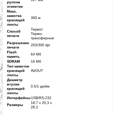
рулона
этикетки
Макс.
намотка
300 м
красящей
ленты
Термо/
Способ
Термо-
печати
трансферные
Разрешение
203/300 dpi
печати
Flash
64 Мб
память
SDRAM
16 Мб
Тип намотки
красящей
IN/OUT
ленты
Диаметр
втулки
0.5/1 дюйм
красящей
ленты
Интерфейсы
USB/RS-232
18,7 x 20,3 x
Размеры
28,2