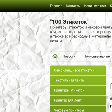
Главная
Контакты
Напишите нам
К
"100 Этикеток"
Принтеры этикеток и чековой лент
этикет-пистолеты, аппликаторы, см
а также все расходные материалы
печати
Новости
Полноцветная печ
Самоклеящиеся этикетки
Текстильная лента
Принтеры этикеток
«
Принтер для лент
Чековые принтеры