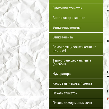
Д
Смотчики этикеток
и
Аппликатор этикеток
Этикет-пистолеты
Этикет-лента
К
Самоклеящиеся этикетки на
листе А4
Термотрансферная лента
(риббон)
П
Нумераторы
н
Кассовая (чековая) лента
П
Печать этикеток
Е
Печать праздничных лент